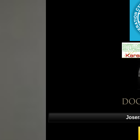
Joser