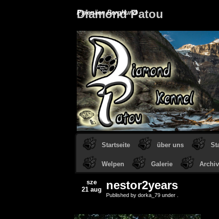
Diamond Patou
Pyrenäen Berghund
Startseite
über uns
St
Welpen
Galerie
Archiv
sze
nestor2years
21 aug
Published by dorka_79 under .