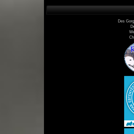
Des Gorg
D
We
Ch