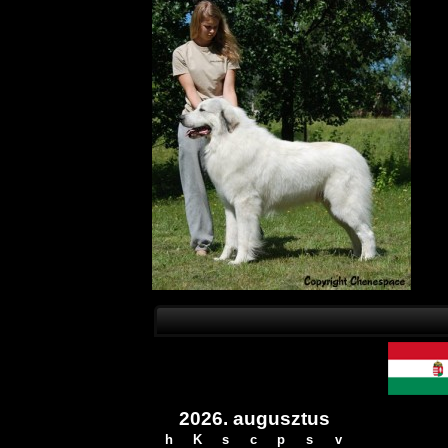
2026. augusztus
h
K
s
c
p
s
v