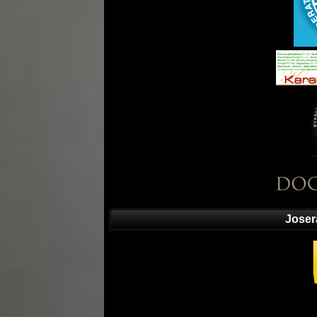
Joser