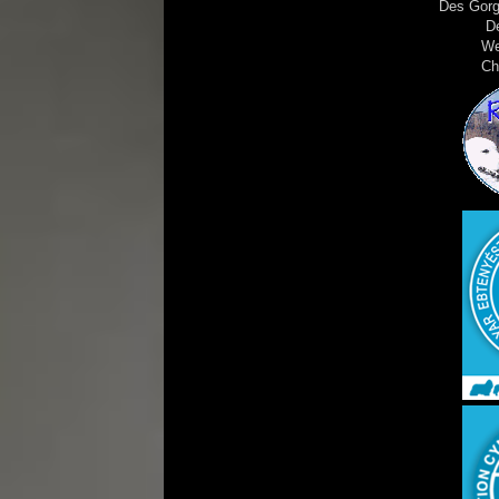
Des Gorg
D
We
Ch