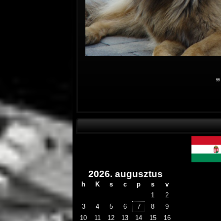
”
2026. augusztus
h
K
s
c
p
s
v
1
2
3
4
5
6
7
8
9
10
11
12
13
14
15
16