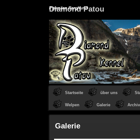
Diamond Patou
Pyrenäen Berghund
Startseite
über uns
St
Welpen
Galerie
Archiv
Galerie