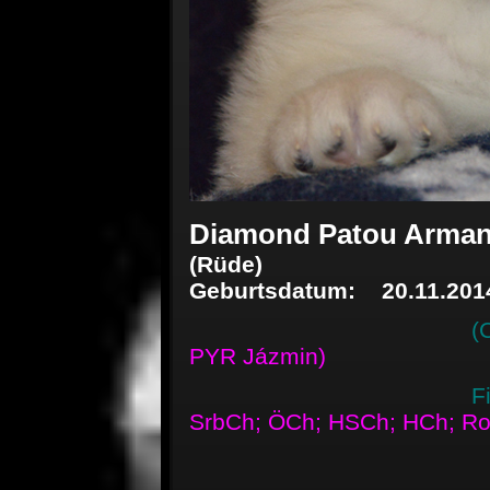
Diamond Patou Armani
(Rüde)
Geburtsdatum: 20.11.201
(Chenespace
PYR Jázmin)
Fi
SrbCh; ÖCh; HSCh; HCh; R