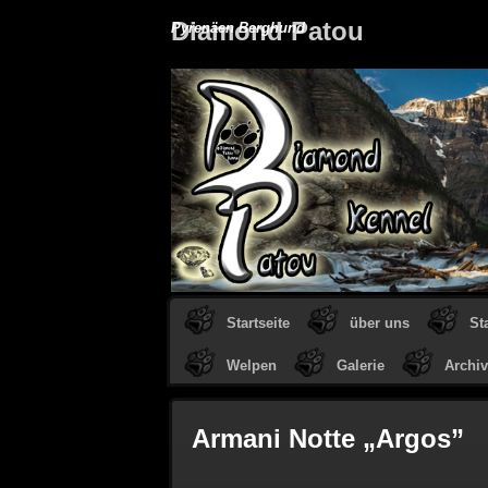
Diamond Patou
Pyrenäen Berghund
Startseite
über uns
St
Welpen
Galerie
Archiv
Armani Notte „Argos”