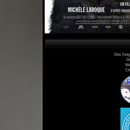
Des Gorg
D
We
Ch