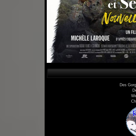
Des Gorg
D
We
Ch