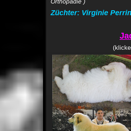
Orthopädie
)
Züchter: Virginie Perri
Ja
(klick