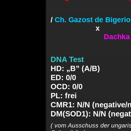
/
Ch. Gazost de Bigeri
x
Dachka 
DNA Test
HD: „B” (A/B)
ED: 0/0
OCD: 0/0
PL: frei
CMR1: N/N (negative/n
DM(SOD1): N/N (negati
(
vom Ausschuss
der ungaris