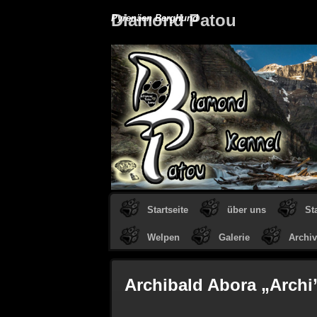
Diamond Patou
Pyrenäen Berghund
Startseite
über uns
St
Welpen
Galerie
Archiv
Archibald Abora „Archi