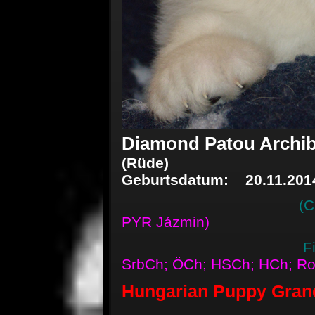
Diamond Patou Archib
(Rüde)
Geburtsdatum: 20.11.201
(Chenespace
PYR Jázmin)
Fi
SrbCh; ÖCh; HSCh; HCh; R
Hungarian Puppy Gran