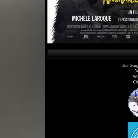
Des Gorg
D
We
Ch