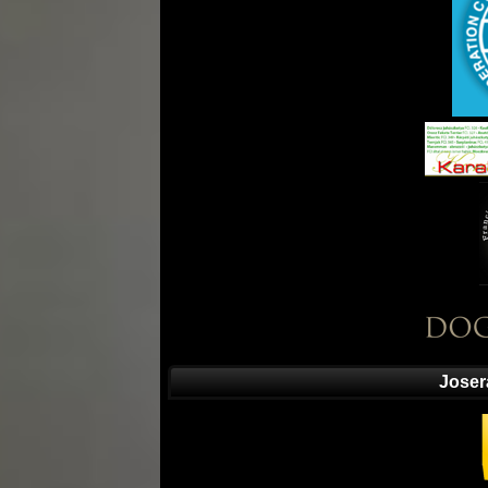
Joser