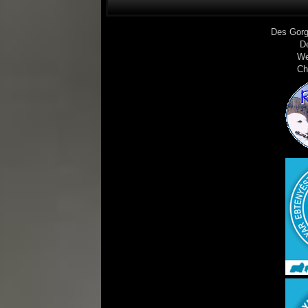
Des Gorg
D
We
Ch