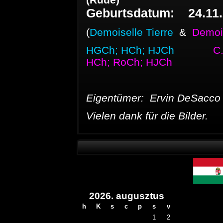
Geburtsdatum: 24.11.
(
Demoiselle Tierre
&
Demoi
HGCh; HCh; HJCh
C
HCh; RoCh; HJCh
Eigentümer: Ervin DeSacco
Vielen dank für die Bilder.
2026. augusztus
h
K
s
c
p
s
v
1
2