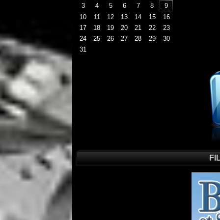
3
4
5
6
7
8
9
10
11
12
13
14
15
16
17
18
19
20
21
22
23
24
25
26
27
28
29
30
31
FI