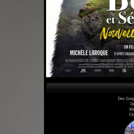
Des Gorg
D
We
Ch