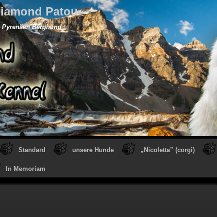
iamond Patou
Pyrenäen Berghund
Standard
unsere Hunde
„Nicoletta” (corgi)
In Memoriam