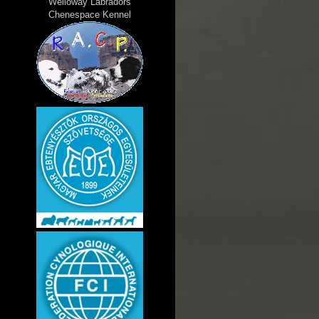
Welloway Labradors
Chenespace Kennel